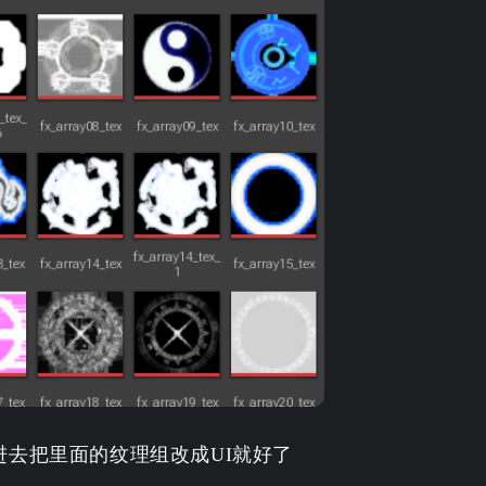
2
2
钮展示
篇
篇
六月 2025
四月 2025
2
2
篇
篇
十一月 2024
九月 2024
2
2
篇
篇
五月 2024
1
篇
微信
支付宝
进去把里面的纹理组改成UI就好了