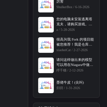
厉害
ShulkerBox /
6-16-2026
您的电脑未安装逃离塔
克夫，请购买游戏。啥
意思啊，我已经添加了
a /
5-28-2026
注册表了啊
很高兴我 Fork 的项目能
被您推荐！我是仓库主
要维护者，感谢！！
xiaoheiCat /
2-27-2026
请问这样做出来的模型
可以用在Niagara中做特
效吗？
殍千穗 /
2-12-2026
墨佬牛皮！(尖叫)
归玥 /
1-31-2026