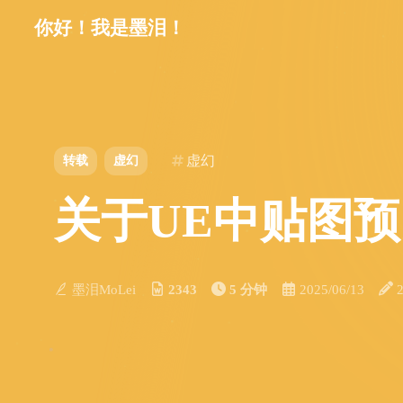
你好！我是墨泪！
虚幻
转载
虚幻
关于UE中贴图
墨泪MoLei
2343
5 分钟
2025/06/13