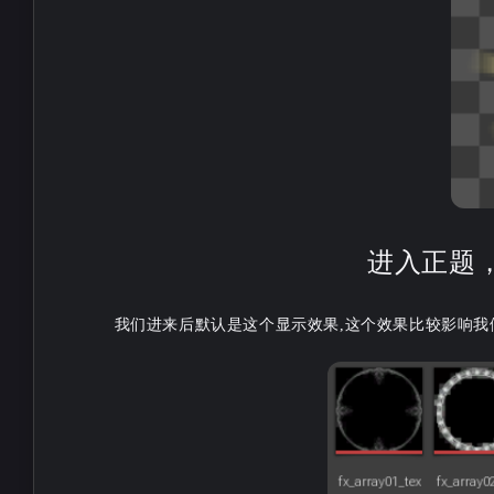
stonewu
stonewu
厉害
您的电脑未安装逃离塔
夫，请购买游戏。啥意
啊，我已经添加了注册
6-16-2026
5-28-2026
啊
进入正题
stonewu
stonewu
很高兴我 Fork 的项目能被您
请问这样做出来的模型
我们进来后默认是这个显示效果,这个效果比较影响
推荐！我是仓库主要维护
用在Niagara中做特效
者，感谢！！
2-27-2026
2-12-2026
stonewu
stonewu
墨佬牛皮！(尖叫)
请问如何通过环境变量