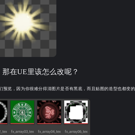
8
3
1
1
Blender
虚幻
VFX
Unity
服
克
思
表了
，那在UE里该怎么改呢？
可以
我们预览，因为你很难分得清图片是否有黑底，而且贴图的造型也都变
吗？
控制
六月 2026
二月 2026