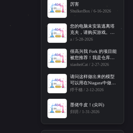
厉害
ShulkerBox /
6-16-2026
您的电脑未安装逃离塔
克夫，请购买游戏。啥
意思啊，我已经添加了
a /
5-28-2026
注册表了啊
很高兴我 Fork 的项目能
被您推荐！我是仓库主
要维护者，感谢！！
xiaoheiCat /
2-27-2026
一月 2026
十一月 2025
2
2
请问这样做出来的模型
篇
篇
可以用在Niagara中做特
效吗？
殍千穗 /
2-12-2026
三月 2025
一月 2025
2
1
篇
篇
墨佬牛皮！(尖叫)
归玥 /
1-31-2026
七月 2024
六月 2024
5
3
篇
篇