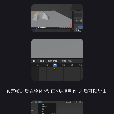
K完帧之后在物体>动画>烘培动作 之后可以导出