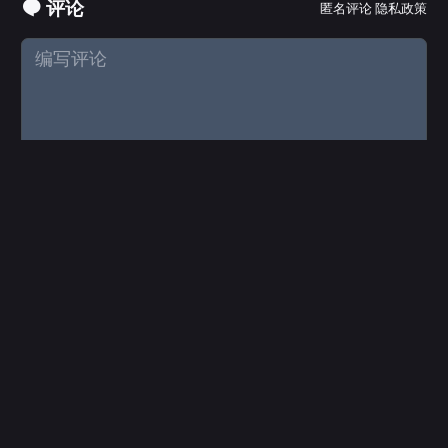
评论
匿名评论
隐私政策
本站居然运行了 1097 天
15 小时 21 分 49 秒
旅行者 1 号当前距离地球 25012213845 千米，约为 167.193943 个天文单位 🚀