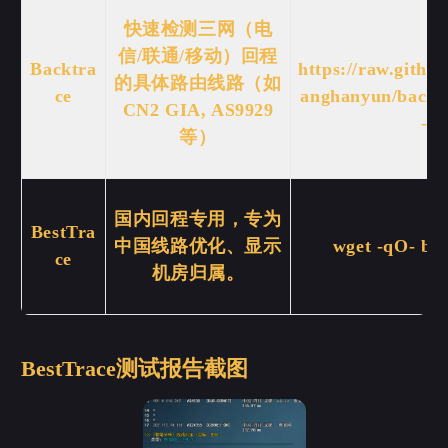
快速检测三网（电
c
信/联通/移动）回程
Backtra
https://raw.githu
的具体路由线路（如
ce
anghanyun/backtr
CN2 GIA, AS9929
-sS
等）
国内回程专用，专为
BestTra
中国线路优化、显示
wget -qO- bes
ce
机房归属。
BestTrace测试报告截图