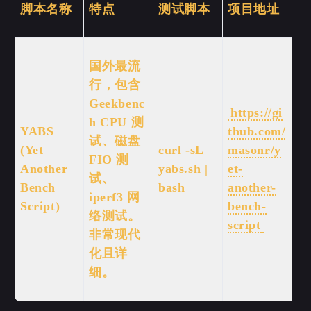
脚本名称
特点
测试脚本
项目地址
国外最流
行，包含
Geekbenc
https://gi
h CPU 测
YABS
thub.com/
试、磁盘
(Yet
curl -sL
masonr/y
FIO 测
Another
yabs.sh |
et-
试、
Bench
bash
another-
iperf3 网
Script)
bench-
络测试。
script
非常现代
化且详
细。