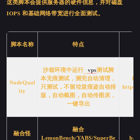
这类脚本会提供服务器的硬件信息，并对磁盘
IOPS 和基础网络带宽进行全面测试。
脚本名称
特点
沙箱环境中运行
vps
测试脚
本无痕测试，测完自动清理，
bas
NodeQual
只测试，不留垃圾痕迹自动排
https:
ity
版，自动截图，自动传图床，
一键导出
融合
融合怪
LemonBench/YABS/SuperBe
bas