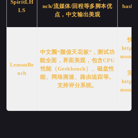
SpiritLH
nch/流媒体/回程等多脚本优
bash.s
LS
点，中文输出美观
快速测
https:
中文圈“颜值天花板”，测试功
monBen
能全面，界面美观，包含CPU
LemonBe
性能（Geekbench）、磁盘性
nch
完整测
能、网络测速、路由追踪等。
https:
支持评分系统。
monBen